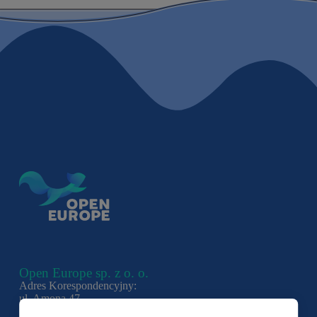
Open Europe sp. z o. o.
Adres Korespondencyjny:
ul. Amona 47
Gdynia 81-601