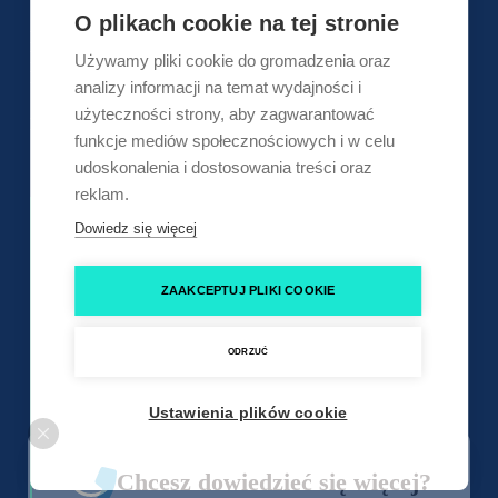
O plikach cookie na tej stronie
NIP: 5862305728
REGON: 364239680
Używamy pliki cookie do gromadzenia oraz
Nr Licencji: 13917
analizy informacji na temat wydajności i
użyteczności strony, aby zagwarantować
Kapitał zakładowy: 5000 PLN
funkcje mediów społecznościowych i w celu
udoskonalenia i dostosowania treści oraz
reklam.
Kontakt
+48 669 111 406
Dowiedz się więcej
dziendobry@openeu.pl
Mapa strony
ZAAKCEPTUJ PLIKI COOKIE
Media społecznościowe
ODRZUĆ
Facebook
Ustawienia plików cookie
YouTube
Instagram
Chcesz dowiedzieć się więcej?